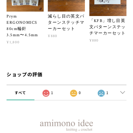
Prym
減らし目の英文パ
「KFB」増し目英
ERGONOMICS
ターンステッチマ
文パターンステッ
80cm輪針
ーカーセット
チマーカーセット
3.5mm〜4.5mm
¥880
¥880
¥1,800
ショップの評価
すべて
1
0
1