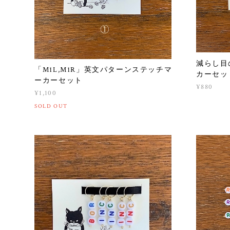
減らし目
「M1L,M1R」英文パターンステッチマ
カーセッ
ーカーセット
¥880
¥1,100
SOLD OUT