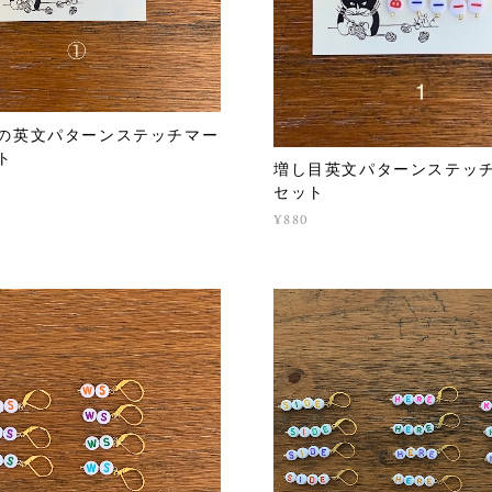
の英文パターンステッチマー
ト
増し目英文パターンステッ
セット
¥880